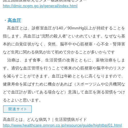
国立国際医療研究センター糖尿病情報センター
http://dmic.ncgm.go.jp/general/index.html
・高血圧
高血圧とは、診察室血圧が140／90mmHg以上が持続することを
指します。高血圧は“沈黙の殺人者”といわれています。なぜなら基
本的に自覚症状がなく、突然、脳卒中や心筋梗塞・心不全・腎障害
など生死に関わる病気が出て初めて分かることが多いからです
治療は、まず食事、生活習慣の改善とともに、薬物治療をしま
す。適切な血圧管理を行うことで将来の心筋梗塞や脳卒中のリスク
を減らすことができます。血圧は年齢とともに高くなりますので、
健康寿命を延ばすために機会があれば（スポーツジムや公共機関な
どで血圧計が置いてある場合など）意識して血圧を測る習慣をつけ
るとよいと思います。
高血圧とは、どんな病気？｜生活習慣病ガイド
http://www.healthcare.omron.co.jp/resource/guide/hightbp/01.html