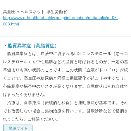
高血圧-e-ヘルスネット‐厚生労働省
http://www.e-healthnet.mhlw.go.jp/information/metabolic/m-05-
003.html
・脂質異常症（高脂質症）
脂質異常症とは、血液中に含まれるLDLコレステロール（悪玉コ
レステロール）や中性脂肪などの脂質と呼ばれるものが、一定の基
準値よりも高い状態のことです。この状態（血液がドロドロ）が続
くことで、高血圧や糖尿病と同様に動脈硬化が起こりやすくなり、
心筋梗塞や脳卒中のリスクが高くなります。自覚症状はそれ自体で
はまったくありません。
治療は、食事療法（伝統的な和食）と運動療法が基本です。それ
でも改善しない場合に薬物治療を行います。健康診断などで指摘さ
れましたら、ご相談ください。