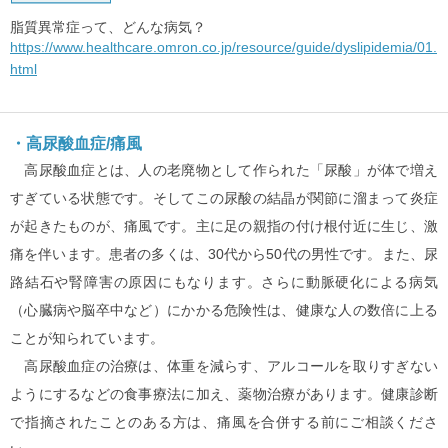
脂質異常症って、どんな病気？
https://www.healthcare.omron.co.jp/resource/guide/dyslipidemia/01.
html
・高尿酸血症/痛風
高尿酸血症とは、人の老廃物として作られた「尿酸」が体で増え
すぎている状態です。そしてこの尿酸の結晶が関節に溜まって炎症
が起きたものが、痛風です。主に足の親指の付け根付近に生じ、激
痛を伴います。患者の多くは、30代から50代の男性です。また、尿
路結石や腎障害の原因にもなります。さらに動脈硬化による病気
（心臓病や脳卒中など）にかかる危険性は、健康な人の数倍に上る
ことが知られています。
高尿酸血症の治療は、体重を減らす、アルコールを取りすぎない
ようにするなどの食事療法に加え、薬物治療があります。健康診断
で指摘されたことのある方は、痛風を合併する前にご相談くださ