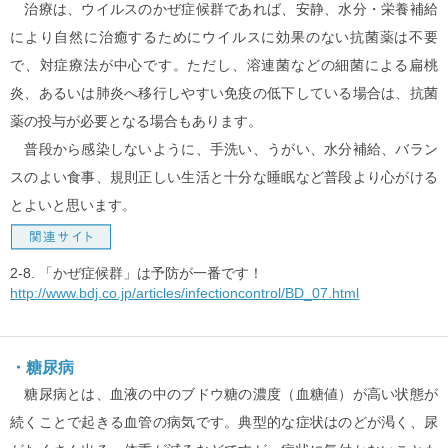
治療は、ウイルスのかぜ症候群であれば、安静、水分・栄養補給
により自然に治癒するためにウイルスに効果のない抗菌薬は不要
で、対症療法が中心です。ただし、溶連菌などの細菌による扁桃
炎、あるいは肺炎へ移行しやすい免疫の低下している場合は、抗菌
薬の投与が必要となる場合もあります。
普段から感染しないように、手洗い、うがい、水分補給、バラン
スのよい食事、規則正しい生活と十分な睡眠など普段より心がける
とよいと思います。
2-8. 「かぜ症候群」は予防が一番です！
http://www.bdj.co.jp/articles/infectioncontrol/BD_07.html
・糖尿病
糖尿病とは、血液の中のブドウ糖の濃度（血糖値）が高い状態が
続くことで起きる血管の病気です。典型的な症状はのどが渇く、尿